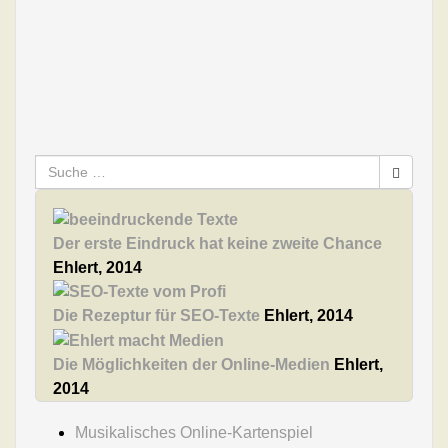
Lautzeichen
»
Lexikon
Beitrags-
Knowledge Graph - Googles Wissensdatenbank
→
Suche
nach:
Navigation
Der erste Eindruck hat keine zweite Chance
Ehlert, 2014
Die Rezeptur für SEO-Texte
Ehlert, 2014
Die Möglichkeiten der Online-Medien
Ehlert,
2014
Musikalisches Online-Kartenspiel